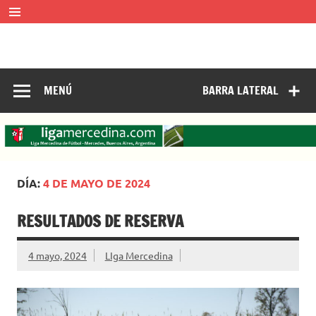
Saltar
al
contenido
LIGA MERCEDINA
Mercedes, Buenos Aires, Argentina.
ligamercedinadefutbol@hotmail.com ————— 02324-
429062
MENÚ
BARRA LATERAL
DÍA:
4 DE MAYO DE 2024
RESULTADOS DE RESERVA
4 mayo, 2024
LIga Mercedina