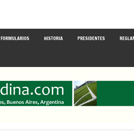
cedinadefutbol@hotmail.com ————— 02324-429062
FORMULARIOS
HISTORIA
PRESIDENTES
REGLA