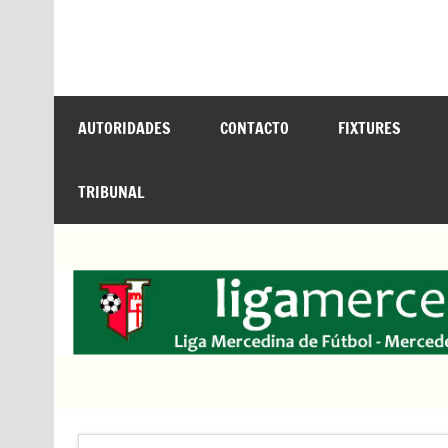
Saltar
al
contenido
LIGA MERCEDINA
Mercedes, Buenos Aires, Argentina. ligamer
AUTORIDADES
CONTACTO
FIXTURES
TRIBUNAL