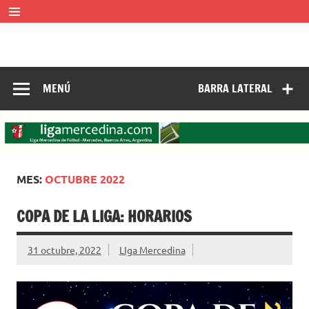
Saltar
al
contenido
LIGA MERCEDINA
Mercedes, Buenos Aires, Argentina.
ligamercedinadefutbol@hotmail.com ————— 02324-
429062
MENÚ
BARRA LATERAL
MES:
OCTUBRE 2022
COPA DE LA LIGA: HORARIOS
31 octubre, 2022
LIga Mercedina