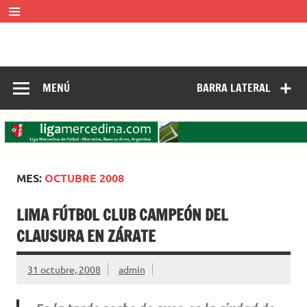
Saltar
al
contenido
LIGA MERCEDINA
Mercedes, Buenos Aires, Argentina.
ligamercedinadefutbol@hotmail.com ————— 02324-
429062
MENÚ
BARRA LATERAL
MES:
OCTUBRE 2008
LIMA FÚTBOL CLUB CAMPEÓN DEL
CLAUSURA EN ZÁRATE
31 octubre, 2008
admin