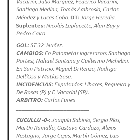
Vacarini, Julio Márquez, Federico Vacarini,
Santiago Medina, Tomás Ambrosio, Carlos
DT:
Méndez y Lucas Cobo.
Jorge Heredia.
Suplentes:
Nicolás Laplacette, Alan Bay y
Pedro Cairo.
GOL:
ST 32’ Nuñez.
CAMBIOS:
En Palometas ingresaron: Santiago
Portesi, Nahuel Santana y Guillermo Michelini.
En San Patricio: Miguel Di Renzo, Rodrigo
Dell’Osa y Matías Sosa.
INCIDENCIAS:
Expulsados: Libares, Regueiro y
De Rosas (P) y F. Vacarini (SP).
ARBITRO:
Carlos Funes
__________________________
CUCULLU -0-:
Joaquín Sabinio, Sergio Ríos,
Martín Ramallo, Gustavo Cardozo, Alexis
Restagno, Jorge Cejas, Martín Gómez, Luis