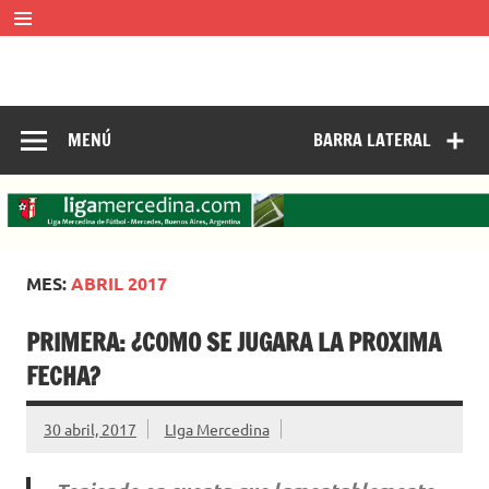
Saltar
al
contenido
LIGA MERCEDINA
Mercedes, Buenos Aires, Argentina.
ligamercedinadefutbol@hotmail.com ————— 02324-
429062
MENÚ
BARRA LATERAL
MES:
ABRIL 2017
PRIMERA: ¿COMO SE JUGARA LA PROXIMA
FECHA?
30 abril, 2017
LIga Mercedina