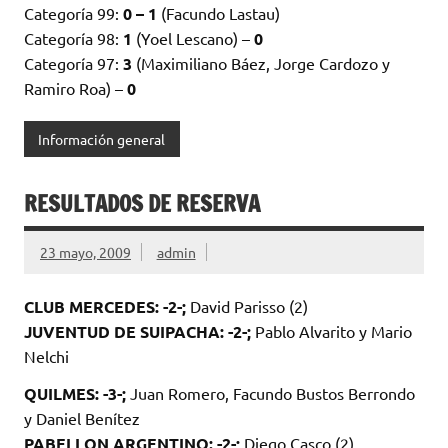
Categoría 99:
0 – 1
(Facundo Lastau)
Categoría 98:
1
(Yoel Lescano) –
0
Categoría 97:
3
(Maximiliano Báez, Jorge Cardozo y
Ramiro Roa) –
0
Información general
RESULTADOS DE RESERVA
23 mayo, 2009
admin
CLUB MERCEDES: -2-;
David Parisso (2)
JUVENTUD DE SUIPACHA: -2-;
Pablo Alvarito y Mario
Nelchi
QUILMES: -3-;
Juan Romero, Facundo Bustos Berrondo
y Daniel Benítez
PABELLON ARGENTINO: -2-;
Diego Casco (2)