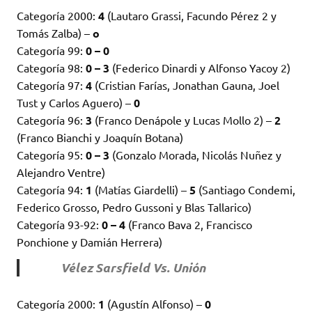
Categoría 2000:
4
(Lautaro Grassi, Facundo Pérez 2 y
Tomás Zalba) –
o
Categoría 99:
0 – 0
Categoría 98:
0 – 3
(Federico Dinardi y Alfonso Yacoy 2)
Categoría 97:
4
(Cristian Farías, Jonathan Gauna, Joel
Tust y Carlos Aguero) –
0
Categoría 96:
3
(Franco Denápole y Lucas Mollo 2) –
2
(Franco Bianchi y Joaquín Botana)
Categoría 95:
0 – 3
(Gonzalo Morada, Nicolás Nuñez y
Alejandro Ventre)
Categoría 94:
1
(Matías Giardelli) –
5
(Santiago Condemi,
Federico Grosso, Pedro Gussoni y Blas Tallarico)
Categoría 93-92:
0 – 4
(Franco Bava 2, Francisco
Ponchione y Damián Herrera)
Vélez Sarsfield Vs. Unión
Categoría 2000:
1
(Agustín Alfonso) –
0