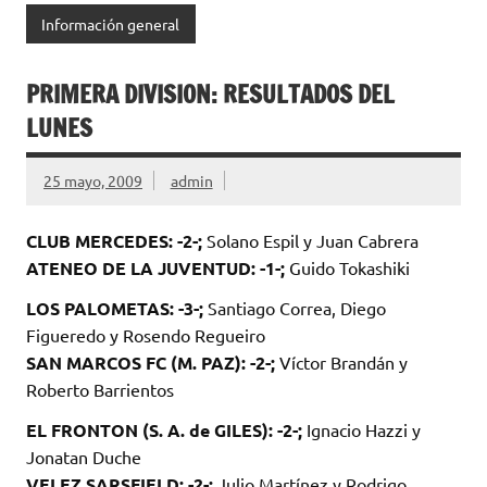
Información general
PRIMERA DIVISION: RESULTADOS DEL
LUNES
25 mayo, 2009
admin
CLUB MERCEDES: -2-;
Solano Espil y Juan Cabrera
ATENEO DE LA JUVENTUD: -1-;
Guido Tokashiki
LOS PALOMETAS: -3-;
Santiago Correa, Diego
Figueredo y Rosendo Regueiro
SAN MARCOS FC (M. PAZ): -2-;
Víctor Brandán y
Roberto Barrientos
EL FRONTON (S. A. de GILES): -2-;
Ignacio Hazzi y
Jonatan Duche
VELEZ SARSFIELD: -2-;
Julio Martínez y Rodrigo