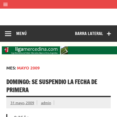
Saltar
al
contenido
LIGA MERCEDINA
Mercedes, Buenos Aires, Argentina.
ligamercedinadefutbol@hotmail.com ————— 02324-
429062
MENÚ
BARRA LATERAL
MES:
MAYO 2009
DOMINGO: SE SUSPENDIO LA FECHA DE
PRIMERA
31 mayo, 2009
admin