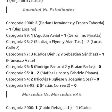
1
(Alejandro Cousse)
Juventud Vs. Estudiantes
Categoría 2000:
2
(Darian Hernández y Franco Taborda)
–
1
(Blas Lossino)
Categoría 99:
1
(Agustín Avila) –
1
(Gerónimo Miratta)
Categoría 98: 2 (Santiago Flynn y Alan Tust) – 2 (Lucas
Gallo 2)
Categoría 97:
3
(Carlos Diehl 2 y Sebastián Sánchez) –
1
(Francisco Valle)
Categoría 96:
3
(Rodrigo Fanuchi 2 y Braian Farías) –
0
Categoría 95:
0 – 2
(Matías Lucero y Fabrizio Planas)
Categoría 94:
2
(Nicolás Pugliese y Joaquín Sosa) –
0
Categoría 93-92:
2
(Matías Correa 2) –
0
Mercedes Vs. Mercedes «A»
Categoría 2000:
1
(Guido Rebagliatti) –
1
(Carlos