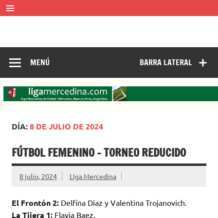
Saltar
al
contenido
LIGA MERCEDINA
Mercedes, Buenos Aires, Argentina.
ligamercedinadefutbol@hotmail.com ————— 02324-
429062
MENÚ
BARRA LATERAL
DÍA:
8 DE JULIO DE 2024
FÚTBOL FEMENINO – TORNEO REDUCIDO
8 julio, 2024
LIga Mercedina
El Frontón 2:
Delfina Díaz y Valentina Trojanovich.
La Tijera 1:
Flavia Baez.