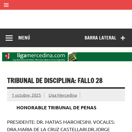
Saltar
al
contenido
LIGA MERCEDINA
Mercedes, Buenos Aires, Argentina.
ligamercedinadefutbol@hotmail.com ————— 02324-
429062
MENÚ
BARRA LATERAL
TRIBUNAL DE DISCIPLINA: FALLO 28
1 octubre, 2025
LIga Mercedina
HONORABLE TRIBUNAL DE PENAS
PRESIDENTE: DR. MATIAS MARCHESINI. VOCALES:
DRA.MARIA DE LA CRUZ CASTELLARI.DR.JORGE