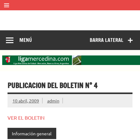
Saltar
al
contenido
LIGA MERCEDINA
Mercedes, Buenos Aires, Argentina.
ligamercedinadefutbol@hotmail.com ————— 02324-
429062
MENÚ
BARRA LATERAL
PUBLICACION DEL BOLETIN N° 4
10 abril, 2009
admin
VER EL BOLETIN
Información general