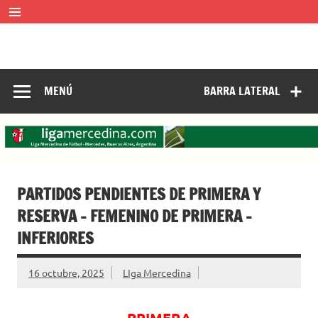
Saltar
al
contenido
LIGA MERCEDINA
Mercedes, Buenos Aires, Argentina.
ligamercedinadefutbol@hotmail.com ————— 02324-
429062
MENÚ
BARRA LATERAL
PARTIDOS PENDIENTES DE PRIMERA Y
RESERVA – FEMENINO DE PRIMERA -
INFERIORES
16 octubre, 2025
LIga Mercedina