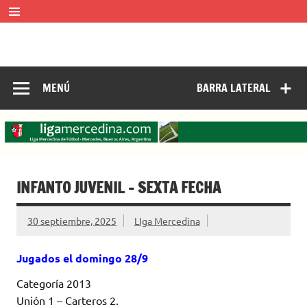
Saltar
al
contenido
LIGA MERCEDINA
Mercedes, Buenos Aires, Argentina.
ligamercedinadefutbol@hotmail.com ————— 02324-
429062
MENÚ
BARRA LATERAL
INFANTO JUVENIL – SEXTA FECHA
30 septiembre, 2025
LIga Mercedina
Jugados el domingo 28/9
Categoría 2013
Unión 1 – Carteros 2.