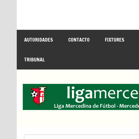
Saltar
al
contenido
LIGA MERCEDINA
Mercedes, Buenos Aires, Argentina. ligamer
AUTORIDADES
CONTACTO
FIXTURES
TRIBUNAL