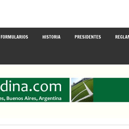
cedinadefutbol@hotmail.com ————— 02324-429062
FORMULARIOS
HISTORIA
PRESIDENTES
REGLA