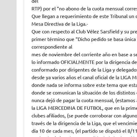
del
RTP) por el “no abono de la cuota mensual cor
Que llegan a requerimiento de este Tribunal un d
Mesa Directiva de la Liga.-
Que con respecto al Club Vélez Sarsfield y su p
primer término que “Dicho pedido se basa única
correspondiente al
mes de noviembre del corriente año en base a seg
lo informado OFICIALMENTE por la dirigencia de
conformado por dirigentes de la Liga y delegados
desde ya varios años el canal oficial de la LIG
donde nada se informa sobre este tema que esta 
donde se comunican la situación de los distintos
nunca dejó de pagar la cuota mensual, (estamos al
la LIGA MERCEDINA DE FUTBOL, que en la primera
clubes afiliados, (se puede corroborar con algun
través de la dirigencia de la Liga, que el vencim
día 10 de cada mes, (el partido se disputó el 8/1