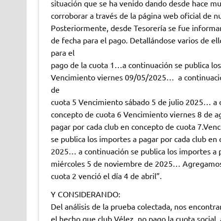
situación que se ha venido dando desde hace m
corroborar a través de la página web oficial de nu
Posteriormente, desde Tesorería se fue informa
de fecha para el pago. Detallándose varios de el
para el
pago de la cuota 1…a continuación se publica los
Vencimiento viernes 09/05/2025… a continuación
de
cuota 5 Vencimiento sábado 5 de julio 2025… a c
concepto de cuota 6 Vencimiento viernes 8 de a
pagar por cada club en concepto de cuota 7.Ven
se publica los importes a pagar por cada club e
2025… a continuación se publica los importes a 
miércoles 5 de noviembre de 2025… Agregamos q
cuota 2 venció el día 4 de abril”.
Y CONSIDERANDO:
Del análisis de la prueba colectada, nos encont
el hecho que club Vélez, no pago la cuota social, a