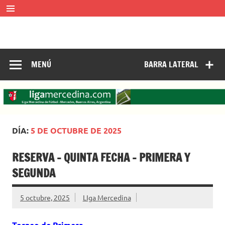
Saltar
al
contenido
LIGA MERCEDINA
Mercedes, Buenos Aires, Argentina.
ligamercedinadefutbol@hotmail.com ————— 02324-
429062
MENÚ
BARRA LATERAL
DÍA:
5 DE OCTUBRE DE 2025
RESERVA – QUINTA FECHA – PRIMERA Y
SEGUNDA
5 octubre, 2025
LIga Mercedina
Torneo de Primera